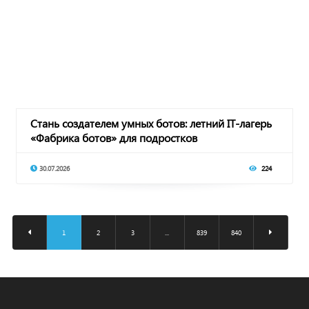
Стань создателем умных ботов: летний IT-лагерь
«Фабрика ботов» для подростков
30.07.2026
224
1
2
3
...
839
840