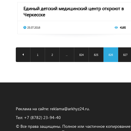
Единый детский медицинский центр откроют в
Черкесске
25.07.2016
4165
1
2
...
824
825
826
827
Реклама на сайте:
reklama@arkhyz24.ru
.
Тел: +7 (8782) 23‑94‑40
© Все права защищены. Полное или частичное копирование