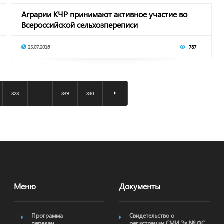
Аграрии КЧР принимают активное участие во
Всероссийской сельхозпереписи
25.07.2016
787
828
...
839
840
Меню
Документы
Программа
Свидетельство о
передач
регистрации СМИ Эл № ФС