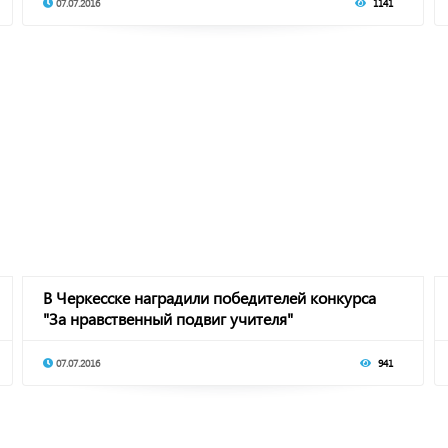
07.07.2016
1141
В Черкесске наградили победителей конкурса
"За нравственный подвиг учителя"
07.07.2016
941