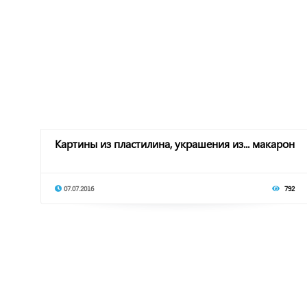
Картины из пластилина, украшения из... макарон
07.07.2016
792