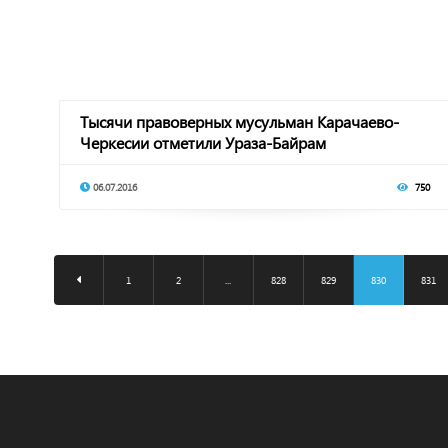
Тысячи правоверных мусульман Карачаево-
Черкесии отметили Ураза-Байрам
06.07.2016
750
1
2
...
828
829
830
831