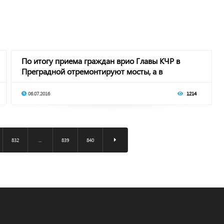
По итогу приема граждан врио Главы КЧР в
Преградной отремонтируют мосты, а в
Курджиново -
06.07.2016
1214
832
...
839
840