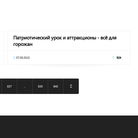
Патриотический урок и аттракционы - всё для
горожан
07.09.2015
924
837
...
839
840