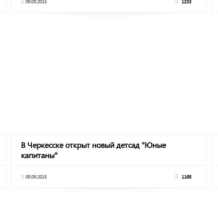
09.09.2015
1233
В Черкесске открыт новый детсад "Юные
капитаны"
08.09.2015
1168