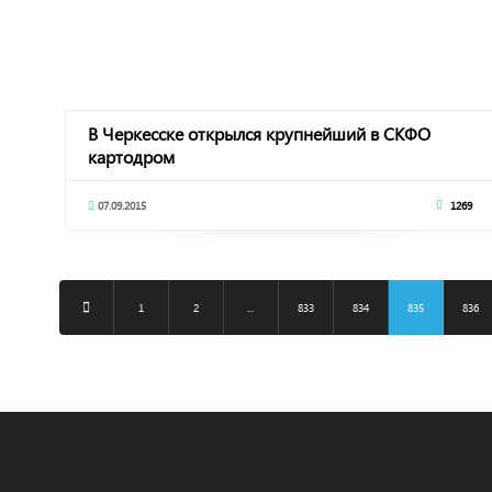
В Черкесске открылся крупнейший в СКФО
картодром
07.09.2015
1269
1
2
...
833
834
835
836