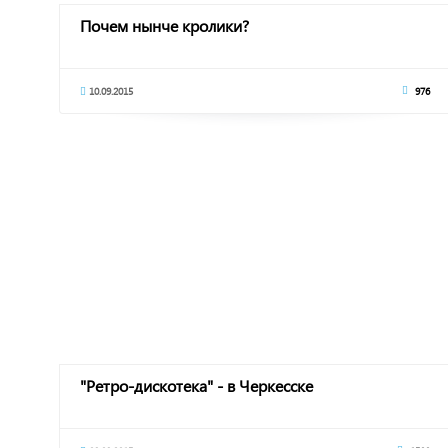
Почем нынче кролики?
10.09.2015
976
"Ретро-дискотека" - в Черкесске