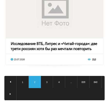
Исследование ВТБ, Литрес и «Читай-города»: две
трети россиян хотя бы раз мечтали повторить
23.07.2026
212
1
2
3
4
...
839
840