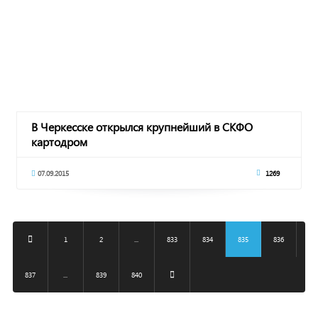
В Черкесске открылся крупнейший в СКФО
картодром
07.09.2015
1269
1
2
...
833
834
835
836
837
...
839
840