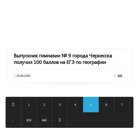
Выпускник гимназии № 9 города Черкесска
получил 100 баллов на ЕГЭ по географии
29.06.2026
321
1
2
3
4
5
6
7
...
839
840