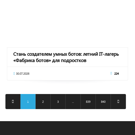
Стань создателем умных ботов: летний IT-лагерь
«Фабрика ботов» для подростков
30.07.2026
224
1
2
3
...
839
840