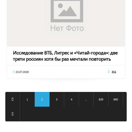
Исследование ВТБ, Литрес и «Читай-города»: две
трети россиян хотя бы раз мечтали повторить
23.07.2026
211
1
2
3
4
...
839
840