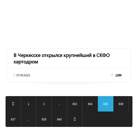
В Черкесске открылся крупнейший в СКФО
картодром
07.09.2015
1269
1
2
...
833
834
835
836
837
...
839
840