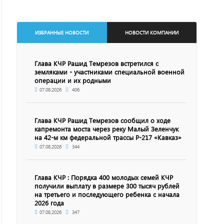
ИЗБРАННЫЕ НОВОСТИ
НОВОСТИ КОМПАНИИ
Глава КЧР Рашид Темрезов встретился с
земляками - участниками специальной военной
операции и их родными
07.08.2026
406
Глава КЧР Рашид Темрезов сообщил о ходе
капремонта моста через реку Малый Зеленчук
на 42-м км федеральной трассы Р-217 «Кавказ»
07.08.2026
344
Глава КЧР : Порядка 400 молодых семей КЧР
получили выплату в размере 300 тысяч рублей
на третьего и последующего ребенка с начала
2026 года
07.08.2026
347