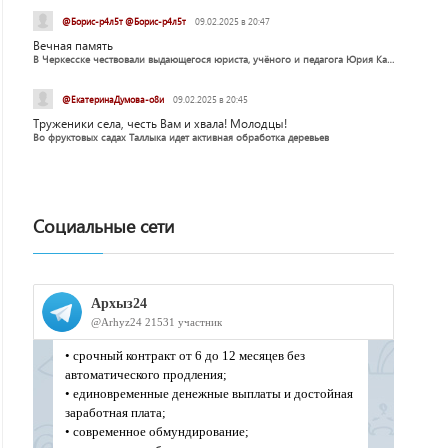
@Борис-р4л5т @Борис-р4л5т
09.02.2025 в 20:47
Вечная память
В Черкесске чествовали выдающегося юриста, учёного и педагога Юрия Калмыкова
@ЕкатеринаДумова-о8и
09.02.2025 в 20:45
Труженики села, честь Вам и хвала! Молодцы!
Во фруктовых садах Таллыка идет активная обработка деревьев
Социальные сети