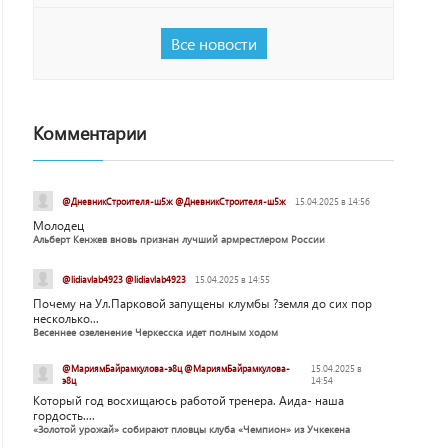
Все новости
Комментарии
@ДневникСтроителя-ш5ж @ДневникСтроителя-ш5ж
15.04.2025 в 14:56
Молодец
Альберт Кенжев вновь признан лучший армрестлером России
@lidiavlab4923 @lidiavlab4923
15.04.2025 в 14:55
Почему на Ул.Парковой запущены клумбы ?земля до сих пор
несколько...
Весеннее озеленение Черкесска идет полным ходом
@МариямБайрамкулова-э8ц @МариямБайрамкулова-
15.04.2025 в
э8ц
14:54
Который год восхищаюсь работой тренера. Аида- наша
гордость....
«Золотой урожай» собирают пловцы клуба «Чемпион» из Учкекена