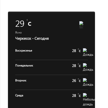
29
c
Ясно
Черкесск - Сегодня
28
c
Воскресенье
28
c
Понедельник
26
c
Вторник
28
c
Среда