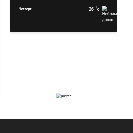
26
c
Четверг