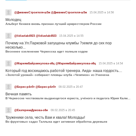
@ДневникСтроителя-ш5ж @ДневникСтроителя-ш5ж
15.04.2025 в 14:56
Молодец
Альберт Кенжев вновь признан лучший армрестлером России
@lidiavlab4923 @lidiavlab4923
15.04.2025 в 14:55
Почему на Ул.Парковой запущены клумбы ?земля до сих пор
несколько...
Весеннее озеленение Черкесска идет полным ходом
@МариямБайрамкулова-э8ц @МариямБайрамкулова-э8ц
15.04.2025 в 14:54
Который год восхищаюсь работой тренера. Аида- наша гордость....
«Золотой урожай» собирают пловцы клуба «Чемпион» из Учкекена
@Борис-р4л5т @Борис-р4л5т
09.02.2025 в 20:47
Вечная память
В Черкесске чествовали выдающегося юриста, учёного и педагога Юрия Калмыкова
@ЕкатеринаДумова-о8и
09.02.2025 в 20:45
Труженики села, честь Вам и хвала! Молодцы!
Во фруктовых садах Таллыка идет активная обработка деревьев