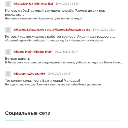
@lidiavlab4923 @lidiavlab4923
15.04.2025 в 14:55
Почему на Ул.Парковой запущены клумбы ?земля до сих пор
несколько...
Весеннее озеленение Черкесска идет полным ходом
@МариямБайрамкулова-э8ц @МариямБайрамкулова-э8ц
15.04.2025 в 14:54
Который год восхищаюсь работой тренера. Аида- наша гордость....
«Золотой урожай» собирают пловцы клуба «Чемпион» из Учкекена
@Борис-р4л5т @Борис-р4л5т
09.02.2025 в 20:47
Вечная память
В Черкесске чествовали выдающегося юриста, учёного и педагога Юрия Калмыкова
@ЕкатеринаДумова-о8и
09.02.2025 в 20:45
Труженики села, честь Вам и хвала! Молодцы!
Во фруктовых садах Таллыка идет активная обработка деревьев
Социальные сети