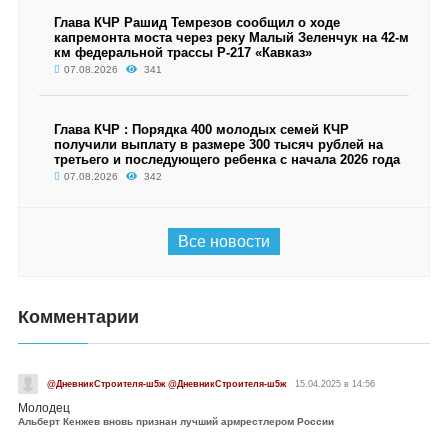
Глава КЧР Рашид Темрезов сообщил о ходе
капремонта моста через реку Малый Зеленчук на 42-м
км федеральной трассы Р-217 «Кавказ»
07.08.2026
341
Глава КЧР : Порядка 400 молодых семей КЧР
получили выплату в размере 300 тысяч рублей на
третьего и последующего ребенка с начала 2026 года
07.08.2026
342
Все новости
Комментарии
@ДневникСтроителя-ш5ж @ДневникСтроителя-ш5ж
15.04.2025 в 14:56
Молодец
Альберт Кенжев вновь признан лучший армрестлером России