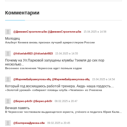
Комментарии
@ДневникСтроителя-ш5ж @ДневникСтроителя-ш5ж
15.04.2025 в 14:56
Молодец
Альберт Кенжев вновь признан лучший армрестлером России
@lidiavlab4923 @lidiavlab4923
15.04.2025 в 14:55
Почему на Ул.Парковой запущены клумбы ?земля до сих пор
несколько...
Весеннее озеленение Черкесска идет полным ходом
@МариямБайрамкулова-э8ц @МариямБайрамкулова-э8ц
15.04.2025 в 14:54
Который год восхищаюсь работой тренера. Аида- наша гордость....
«Золотой урожай» собирают пловцы клуба «Чемпион» из Учкекена
@Борис-р4л5т @Борис-р4л5т
09.02.2025 в 20:47
Вечная память
В Черкесске чествовали выдающегося юриста, учёного и педагога Юрия Калмыкова
@ЕкатеринаДумова-о8и
09.02.2025 в 20:45