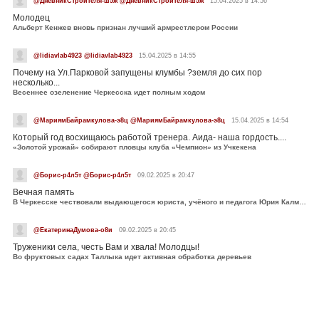
@ДневникСтроителя-ш5ж @ДневникСтроителя-ш5ж
15.04.2025 в 14:56
Молодец
Альберт Кенжев вновь признан лучший армрестлером России
@lidiavlab4923 @lidiavlab4923
15.04.2025 в 14:55
Почему на Ул.Парковой запущены клумбы ?земля до сих пор
несколько...
Весеннее озеленение Черкесска идет полным ходом
@МариямБайрамкулова-э8ц @МариямБайрамкулова-э8ц
15.04.2025 в 14:54
Который год восхищаюсь работой тренера. Аида- наша гордость....
«Золотой урожай» собирают пловцы клуба «Чемпион» из Учкекена
@Борис-р4л5т @Борис-р4л5т
09.02.2025 в 20:47
Вечная память
В Черкесске чествовали выдающегося юриста, учёного и педагога Юрия Калмыкова
@ЕкатеринаДумова-о8и
09.02.2025 в 20:45
Труженики села, честь Вам и хвала! Молодцы!
Во фруктовых садах Таллыка идет активная обработка деревьев