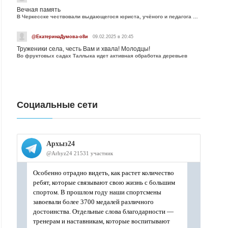
Вечная память
В Черкесске чествовали выдающегося юриста, учёного и педагога Юрия Калмыкова
@ЕкатеринаДумова-о8и
09.02.2025 в 20:45
Труженики села, честь Вам и хвала! Молодцы!
Во фруктовых садах Таллыка идет активная обработка деревьев
Социальные сети