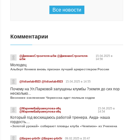
Все новости
Комментарии
@ДневникСтроителя-ш5ж @ДневникСтроителя-
15.04.2025 в
ш5ж
14:56
Молодец
Альберт Кенжев вновь признан лучший армрестлером России
@lidiavlab4923 @lidiavlab4923
15.04.2025 в 14:55
Почему на Ул.Парковой запущены клумбы ?земля до сих пор
несколько...
Весеннее озеленение Черкесска идет полным ходом
@МариямБайрамкулова-э8ц
15.04.2025 в
@МариямБайрамкулова-э8ц
14:54
Который год восхищаюсь работой тренера. Аида- наша
гордость....
«Золотой урожай» собирают пловцы клуба «Чемпион» из Учкекена
@Борис-р4л5т @Борис-р4л5т
09.02.2025 в 20:47