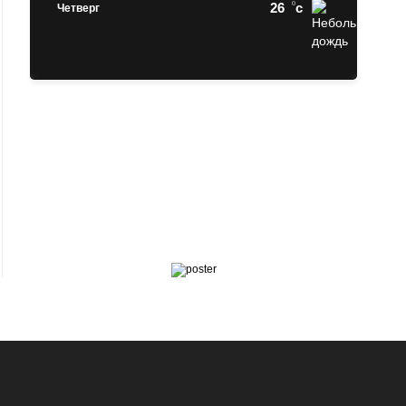
26
c
Четверг