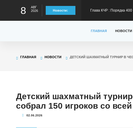
8
АВГ
Глава КЧР : Порядка 40
Новости:
2026
300 тысяч рублей на тре
Глава КЧР Рашид Темрез
ГЛАВНАЯ
НОВОСТИ
статус лидера страны в
Глава КЧР Рашид Темрезо
ГЛАВНАЯ
НОВОСТИ
ДЕТСКИЙ ШАХМАТНЫЙ ТУРНИР В ЧЕС
предстоящему отопител
Глава КЧР Рашид Темрезо
специальной военной оп
Глава КЧР Рашид Темрез
Детский шахматный турнир 
собрал 150 игроков со все
Малый Зеленчук на 42-м
02.06.2026