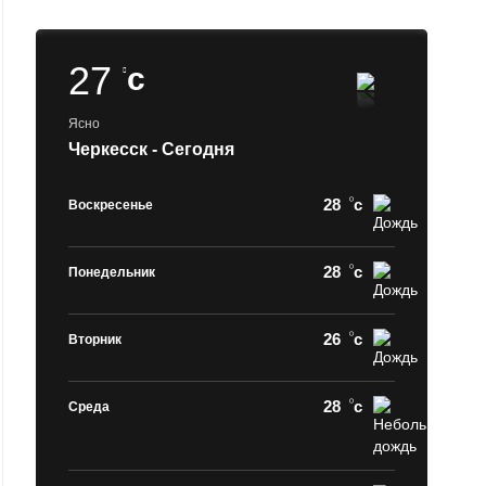
27
c
Ясно
Черкесск - Сегодня
28
c
Воскресенье
28
c
Понедельник
26
c
Вторник
28
c
Среда