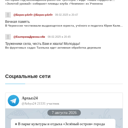
«Золотой урожай» собирают пловцы клуба «Чемпион» из Учкекена
@Борис-р4л5т @Борис-р4л5т
09.02.2025 в 20:47
Вечная память
В Черкесске чествовали выдающегося юриста, учёного и педагога Юрия Калмыкова
@ЕкатеринаДумова-о8и
09.02.2025 в 20:45
Труженики села, честь Вам и хвала! Молодцы!
Во фруктовых садах Таллыка идет активная обработка деревьев
Социальные сети