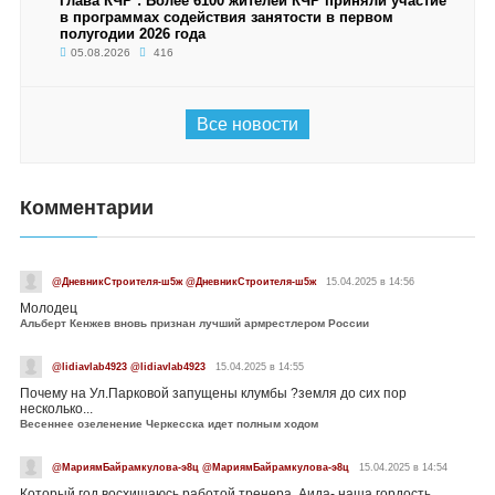
Глава КЧР : Более 6100 жителей КЧР приняли участие
в программах содействия занятости в первом
полугодии 2026 года
05.08.2026
416
Все новости
Комментарии
@ДневникСтроителя-ш5ж @ДневникСтроителя-ш5ж
15.04.2025 в 14:56
Молодец
Альберт Кенжев вновь признан лучший армрестлером России
@lidiavlab4923 @lidiavlab4923
15.04.2025 в 14:55
Почему на Ул.Парковой запущены клумбы ?земля до сих пор
несколько...
Весеннее озеленение Черкесска идет полным ходом
@МариямБайрамкулова-э8ц @МариямБайрамкулова-э8ц
15.04.2025 в 14:54
Который год восхищаюсь работой тренера. Аида- наша гордость....