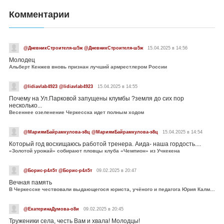
Комментарии
@ДневникСтроителя-ш5ж @ДневникСтроителя-ш5ж
15.04.2025 в 14:56
Молодец
Альберт Кенжев вновь признан лучший армрестлером России
@lidiavlab4923 @lidiavlab4923
15.04.2025 в 14:55
Почему на Ул.Парковой запущены клумбы ?земля до сих пор
несколько...
Весеннее озеленение Черкесска идет полным ходом
@МариямБайрамкулова-э8ц @МариямБайрамкулова-э8ц
15.04.2025 в 14:54
Который год восхищаюсь работой тренера. Аида- наша гордость....
«Золотой урожай» собирают пловцы клуба «Чемпион» из Учкекена
@Борис-р4л5т @Борис-р4л5т
09.02.2025 в 20:47
Вечная память
В Черкесске чествовали выдающегося юриста, учёного и педагога Юрия Калмыкова
@ЕкатеринаДумова-о8и
09.02.2025 в 20:45
Труженики села, честь Вам и хвала! Молодцы!