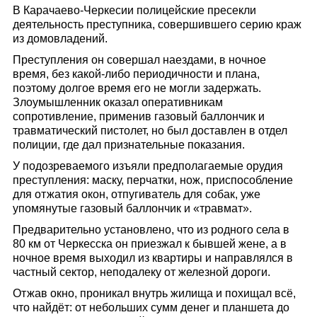
В Карачаево-Черкесии полицейские пресекли
деятельность преступника, совершившего серию краж
из домовладений.
Преступления он совершал наездами, в ночное
время, без какой-либо периодичности и плана,
поэтому долгое время его не могли задержать.
Злоумышленник оказал оперативникам
сопротивление, применив газовый баллончик и
травматический пистолет, но был доставлен в отдел
полиции, где дал признательные показания.
У подозреваемого изъяли предполагаемые орудия
преступления: маску, перчатки, нож, приспособление
для отжатия окон, отпугиватель для собак, уже
упомянутые газовый баллончик и «травмат».
Предварительно установлено, что из родного села в
80 км от Черкесска он приезжал к бывшей жене, а в
ночное время выходил из квартиры и направлялся в
частный сектор, неподалеку от железной дороги.
Отжав окно, проникал внутрь жилища и похищал всё,
что найдёт: от небольших сумм денег и планшета до