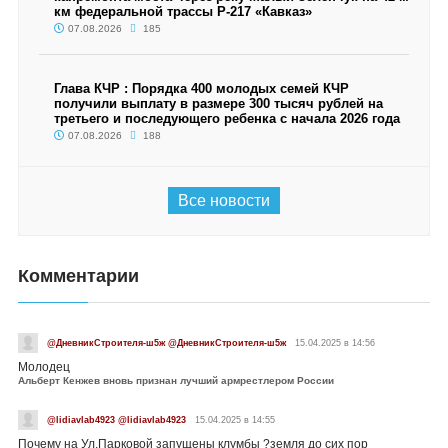
км федеральной трассы Р-217 «Кавказ»
07.08.2026
185
Глава КЧР : Порядка 400 молодых семей КЧР
получили выплату в размере 300 тысяч рублей на
третьего и последующего ребенка с начала 2026 года
07.08.2026
188
Все новости
Комментарии
@ДневникСтроителя-ш5ж @ДневникСтроителя-ш5ж
15.04.2025 в 14:56
Молодец
Альберт Кенжев вновь признан лучший армрестлером России
@lidiavlab4923 @lidiavlab4923
15.04.2025 в 14:55
Почему на Ул.Парковой запущены клумбы ?земля до сих пор