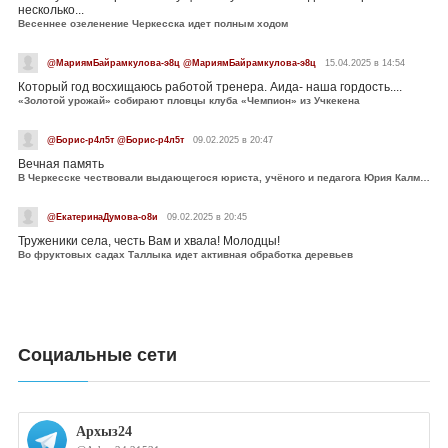
несколько...
Весеннее озеленение Черкесска идет полным ходом
@МариямБайрамкулова-э8ц @МариямБайрамкулова-э8ц
15.04.2025 в 14:54
Который год восхищаюсь работой тренера. Аида- наша гордость....
«Золотой урожай» собирают пловцы клуба «Чемпион» из Учкекена
@Борис-р4л5т @Борис-р4л5т
09.02.2025 в 20:47
Вечная память
В Черкесске чествовали выдающегося юриста, учёного и педагога Юрия Калмыкова
@ЕкатеринаДумова-о8и
09.02.2025 в 20:45
Труженики села, честь Вам и хвала! Молодцы!
Во фруктовых садах Таллыка идет активная обработка деревьев
Социальные сети