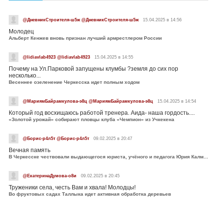
@ДневникСтроителя-ш5ж @ДневникСтроителя-ш5ж
15.04.2025 в 14:56
Молодец
Альберт Кенжев вновь признан лучший армрестлером России
@lidiavlab4923 @lidiavlab4923
15.04.2025 в 14:55
Почему на Ул.Парковой запущены клумбы ?земля до сих пор
несколько...
Весеннее озеленение Черкесска идет полным ходом
@МариямБайрамкулова-э8ц @МариямБайрамкулова-э8ц
15.04.2025 в 14:54
Который год восхищаюсь работой тренера. Аида- наша гордость....
«Золотой урожай» собирают пловцы клуба «Чемпион» из Учкекена
@Борис-р4л5т @Борис-р4л5т
09.02.2025 в 20:47
Вечная память
В Черкесске чествовали выдающегося юриста, учёного и педагога Юрия Калмыкова
@ЕкатеринаДумова-о8и
09.02.2025 в 20:45
Труженики села, честь Вам и хвала! Молодцы!
Во фруктовых садах Таллыка идет активная обработка деревьев