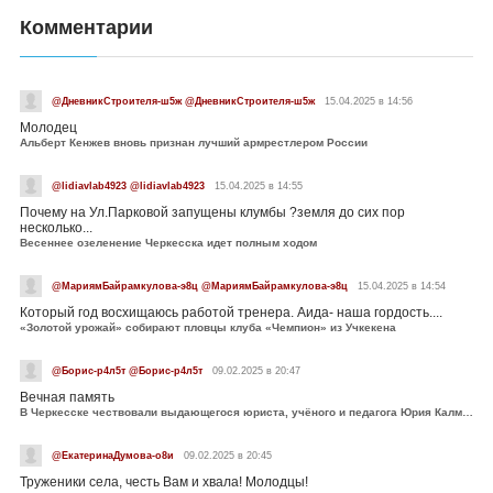
Комментарии
@ДневникСтроителя-ш5ж @ДневникСтроителя-ш5ж
15.04.2025 в 14:56
Молодец
Альберт Кенжев вновь признан лучший армрестлером России
@lidiavlab4923 @lidiavlab4923
15.04.2025 в 14:55
Почему на Ул.Парковой запущены клумбы ?земля до сих пор
несколько...
Весеннее озеленение Черкесска идет полным ходом
@МариямБайрамкулова-э8ц @МариямБайрамкулова-э8ц
15.04.2025 в 14:54
Который год восхищаюсь работой тренера. Аида- наша гордость....
«Золотой урожай» собирают пловцы клуба «Чемпион» из Учкекена
@Борис-р4л5т @Борис-р4л5т
09.02.2025 в 20:47
Вечная память
В Черкесске чествовали выдающегося юриста, учёного и педагога Юрия Калмыкова
@ЕкатеринаДумова-о8и
09.02.2025 в 20:45
Труженики села, честь Вам и хвала! Молодцы!