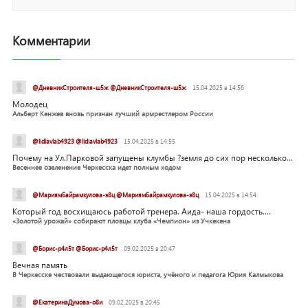
Комментарии
@ДневникСтроителя-ш5ж @ДневникСтроителя-ш5ж
15.04.2025 в 14:56
Молодец
Альберт Кенжев вновь признан лучший армрестлером России
@lidiavlab4923 @lidiavlab4923
15.04.2025 в 14:55
Почему на Ул.Парковой запущены клумбы ?земля до сих пор несколько...
Весеннее озеленение Черкесска идет полным ходом
@МариямБайрамкулова-э8ц @МариямБайрамкулова-э8ц
15.04.2025 в 14:54
Который год восхищаюсь работой тренера. Аида- наша гордость....
«Золотой урожай» собирают пловцы клуба «Чемпион» из Учкекена
@Борис-р4л5т @Борис-р4л5т
09.02.2025 в 20:47
Вечная память
В Черкесске чествовали выдающегося юриста, учёного и педагога Юрия Калмыкова
@ЕкатеринаДумова-о8и
09.02.2025 в 20:45