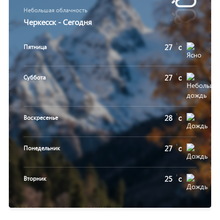
Небольшая облачность
Черкесск - Сегодня
27
c
Пятница
27
c
Суббота
28
c
Воскресенье
27
c
Понедельник
25
c
Вторник