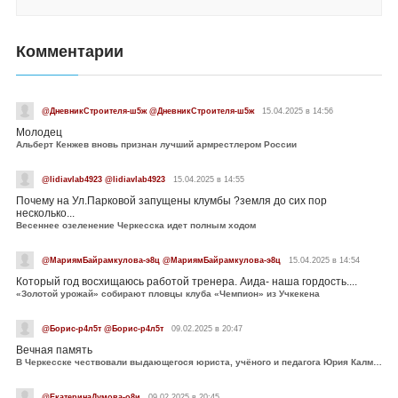
Комментарии
@ДневникСтроителя-ш5ж @ДневникСтроителя-ш5ж
15.04.2025 в 14:56
Молодец
Альберт Кенжев вновь признан лучший армрестлером России
@lidiavlab4923 @lidiavlab4923
15.04.2025 в 14:55
Почему на Ул.Парковой запущены клумбы ?земля до сих пор
несколько...
Весеннее озеленение Черкесска идет полным ходом
@МариямБайрамкулова-э8ц @МариямБайрамкулова-э8ц
15.04.2025 в 14:54
Который год восхищаюсь работой тренера. Аида- наша гордость....
«Золотой урожай» собирают пловцы клуба «Чемпион» из Учкекена
@Борис-р4л5т @Борис-р4л5т
09.02.2025 в 20:47
Вечная память
В Черкесске чествовали выдающегося юриста, учёного и педагога Юрия Калмыкова
@ЕкатеринаДумова-о8и
09.02.2025 в 20:45