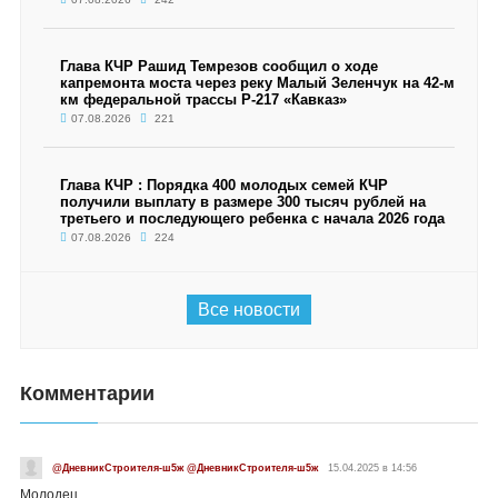
Глава КЧР Рашид Темрезов сообщил о ходе
капремонта моста через реку Малый Зеленчук на 42-м
км федеральной трассы Р-217 «Кавказ»
07.08.2026
221
Глава КЧР : Порядка 400 молодых семей КЧР
получили выплату в размере 300 тысяч рублей на
третьего и последующего ребенка с начала 2026 года
07.08.2026
224
Все новости
Комментарии
@ДневникСтроителя-ш5ж @ДневникСтроителя-ш5ж
15.04.2025 в 14:56
Молодец