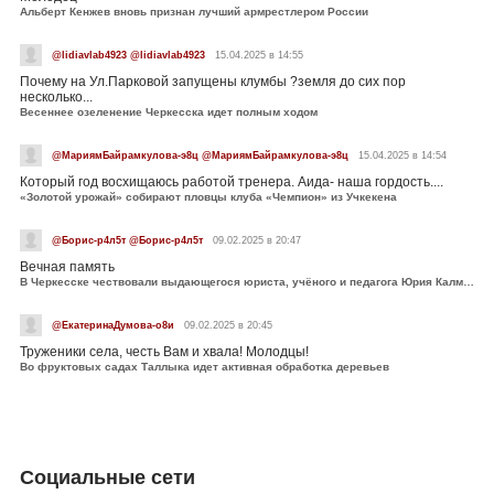
Альберт Кенжев вновь признан лучший армрестлером России
@lidiavlab4923 @lidiavlab4923
15.04.2025 в 14:55
Почему на Ул.Парковой запущены клумбы ?земля до сих пор
несколько...
Весеннее озеленение Черкесска идет полным ходом
@МариямБайрамкулова-э8ц @МариямБайрамкулова-э8ц
15.04.2025 в 14:54
Который год восхищаюсь работой тренера. Аида- наша гордость....
«Золотой урожай» собирают пловцы клуба «Чемпион» из Учкекена
@Борис-р4л5т @Борис-р4л5т
09.02.2025 в 20:47
Вечная память
В Черкесске чествовали выдающегося юриста, учёного и педагога Юрия Калмыкова
@ЕкатеринаДумова-о8и
09.02.2025 в 20:45
Труженики села, честь Вам и хвала! Молодцы!
Во фруктовых садах Таллыка идет активная обработка деревьев
Социальные сети