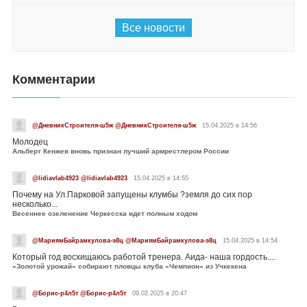
Все новости
Комментарии
@ДневникСтроителя-ш5ж @ДневникСтроителя-ш5ж
15.04.2025 в 14:56
Молодец
Альберт Кенжев вновь признан лучший армрестлером России
@lidiavlab4923 @lidiavlab4923
15.04.2025 в 14:55
Почему на Ул.Парковой запущены клумбы ?земля до сих пор
несколько...
Весеннее озеленение Черкесска идет полным ходом
@МариямБайрамкулова-э8ц @МариямБайрамкулова-э8ц
15.04.2025 в 14:54
Который год восхищаюсь работой тренера. Аида- наша гордость....
«Золотой урожай» собирают пловцы клуба «Чемпион» из Учкекена
@Борис-р4л5т @Борис-р4л5т
09.02.2025 в 20:47