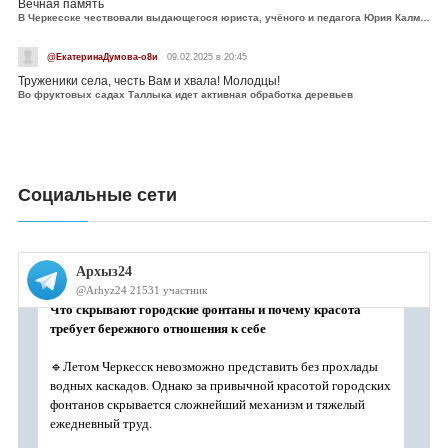
Вечная память
В Черкесске чествовали выдающегося юриста, учёного и педагога Юрия Калмыкова
@ЕкатеринаДумова-о8и
09.02.2025 в 20:45
Труженики села, честь Вам и хвала! Молодцы!
Во фруктовых садах Таллыка идет активная обработка деревьев
Социальные сети