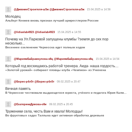
@ДневникСтроителя-ш5ж @ДневникСтроителя-ш5ж
15.04.2025 в 14:56
Молодец
Альберт Кенжев вновь признан лучший армрестлером России
@lidiavlab4923 @lidiavlab4923
15.04.2025 в 14:55
Почему на Ул.Парковой запущены клумбы ?земля до сих пор
несколько...
Весеннее озеленение Черкесска идет полным ходом
@МариямБайрамкулова-э8ц @МариямБайрамкулова-э8ц
15.04.2025 в 14:54
Который год восхищаюсь работой тренера. Аида- наша гордость....
«Золотой урожай» собирают пловцы клуба «Чемпион» из Учкекена
@Борис-р4л5т @Борис-р4л5т
09.02.2025 в 20:47
Вечная память
В Черкесске чествовали выдающегося юриста, учёного и педагога Юрия Калмыкова
@ЕкатеринаДумова-о8и
09.02.2025 в 20:45
Труженики села, честь Вам и хвала! Молодцы!
Во фруктовых садах Таллыка идет активная обработка деревьев