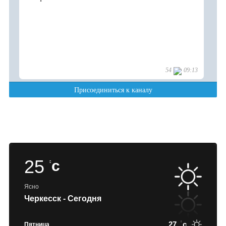
25
c
Ясно
Черкесск - Сегодня
27
c
Пятница