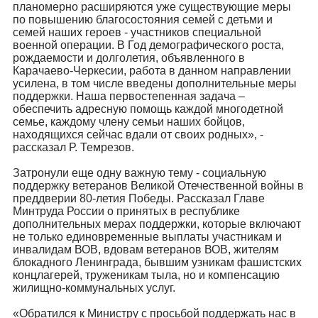
планомерно расширяются уже существующие меры
по повышению благосостояния семей с детьми и
семей наших героев - участников специальной
военной операции. В Год демографического роста,
рождаемости и долголетия, объявленного в
Карачаево-Черкесии, работа в данном направлении
усилена, в том числе введены дополнительные меры
поддержки. Наша первостепенная задача –
обеспечить адресную помощь каждой многодетной
семье, каждому члену семьи наших бойцов,
находящихся сейчас вдали от своих родных», -
рассказал Р. Темрезов.
Затронули еще одну важную тему - социальную
поддержку ветеранов Великой Отечественной войны в
преддверии 80-летия Победы. Рассказал Главе
Минтруда России о принятых в республике
дополнительных мерах поддержки, которые включают
не только единовременные выплаты участникам и
инвалидам ВОВ, вдовам ветеранов ВОВ, жителям
блокадного Ленинграда, бывшим узникам фашистских
концлагерей, труженикам тыла, но и компенсацию
жилищно-коммунальных услуг.
«Обратился к Министру с просьбой поддержать нас в