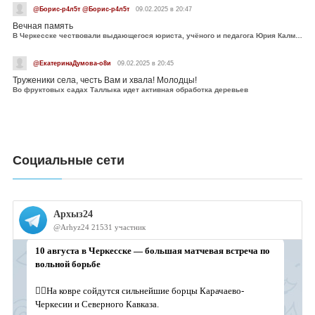
@Борис-р4л5т @Борис-р4л5т
09.02.2025 в 20:47
Вечная память
В Черкесске чествовали выдающегося юриста, учёного и педагога Юрия Калмыкова
@ЕкатеринаДумова-о8и
09.02.2025 в 20:45
Труженики села, честь Вам и хвала! Молодцы!
Во фруктовых садах Таллыка идет активная обработка деревьев
Социальные сети