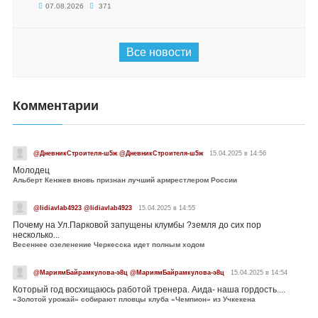
07.08.2026
371
Все новости
Комментарии
@ДневникСтроителя-ш5ж @ДневникСтроителя-ш5ж
15.04.2025 в 14:56
Молодец
Альберт Кенжев вновь признан лучший армрестлером России
@lidiavlab4923 @lidiavlab4923
15.04.2025 в 14:55
Почему на Ул.Парковой запущены клумбы ?земля до сих пор
несколько...
Весеннее озеленение Черкесска идет полным ходом
@МариямБайрамкулова-э8ц @МариямБайрамкулова-э8ц
15.04.2025 в 14:54
Который год восхищаюсь работой тренера. Аида- наша гордость....
«Золотой урожай» собирают пловцы клуба «Чемпион» из Учкекена