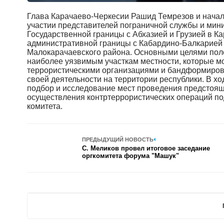
Глава Карачаево-Черкесии Рашид Темрезов и нача
участии представителей пограничной службы и мин
Государственной границы с Абхазией и Грузией в К
административной границы с Кабардино-Балкарией 
Малокарачаевского района. Основными целями поле
наиболее уязвимым участкам местности, которые 
террористическими организациями и бандформирова
своей деятельности на территории республики. В х
подбор и исследование мест проведения предстоящ
осуществления контртеррористических операций по
комитета.
ПРЕДЫДУЩИЙ НОВОСТЬ
С. Меликов провел итоговое заседание
оргкомитета форума "Машук"