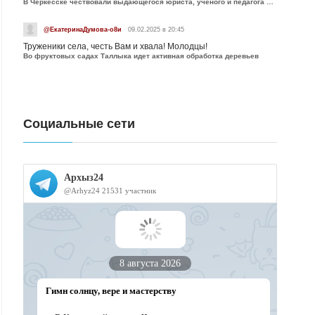
В Черкесске чествовали выдающегося юриста, учёного и педагога Юрия Калмыкова
@ЕкатеринаДумова-о8и
09.02.2025 в 20:45
Труженики села, честь Вам и хвала! Молодцы!
Во фруктовых садах Таллыка идет активная обработка деревьев
Социальные сети