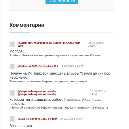
Все новости
Комментарии
@ДневникСтроителя-ш5ж @ДневникСтроителя-
15.04.2025 в
ш5ж
14:56
Молодец
Альберт Кенжев вновь признан лучший армрестлером России
@lidiavlab4923 @lidiavlab4923
15.04.2025 в 14:55
Почему на Ул.Парковой запущены клумбы ?земля до сих пор
несколько...
Весеннее озеленение Черкесска идет полным ходом
@МариямБайрамкулова-э8ц
15.04.2025 в
@МариямБайрамкулова-э8ц
14:54
Который год восхищаюсь работой тренера. Аида- наша
гордость....
«Золотой урожай» собирают пловцы клуба «Чемпион» из Учкекена
@Борис-р4л5т @Борис-р4л5т
09.02.2025 в 20:47
Вечная память