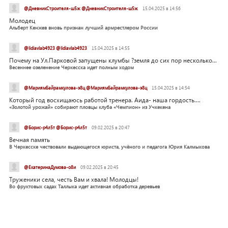
@ДневникСтроителя-ш5ж @ДневникСтроителя-ш5ж
15.04.2025 в 14:56
Молодец
Альберт Кенжев вновь признан лучший армрестлером России
@lidiavlab4923 @lidiavlab4923
15.04.2025 в 14:55
Почему на Ул.Парковой запущены клумбы ?земля до сих пор несколько...
Весеннее озеленение Черкесска идет полным ходом
@МариямБайрамкулова-э8ц @МариямБайрамкулова-э8ц
15.04.2025 в 14:54
Который год восхищаюсь работой тренера. Аида- наша гордость....
«Золотой урожай» собирают пловцы клуба «Чемпион» из Учкекена
@Борис-р4л5т @Борис-р4л5т
09.02.2025 в 20:47
Вечная память
В Черкесске чествовали выдающегося юриста, учёного и педагога Юрия Калмыкова
@ЕкатеринаДумова-о8и
09.02.2025 в 20:45
Труженики села, честь Вам и хвала! Молодцы!
Во фруктовых садах Таллыка идет активная обработка деревьев