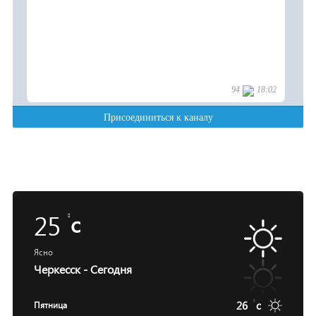
25
c
Ясно
Черкесск - Сегодня
26
c
Пятница