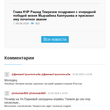
Глава КЧР Рашид Темрезов поздравил с очередной
победой жокея Мырзабека Каппушева и присвоил
ему почетное звание
09.08.2026
302
Все новости
Комментарии
@ДневникСтроителя-ш5ж @ДневникСтроителя-ш5ж
15.04.2025 в 14:56
Молодец
Альберт Кенжев вновь признан лучший армрестлером России
@lidiavlab4923 @lidiavlab4923
15.04.2025 в 14:55
Почему на Ул.Парковой запущены клумбы ?земля до сих пор
несколько...
Весеннее озеленение Черкесска идет полным ходом