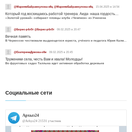
@МариямБайрамкулова-э8ц @МариямБайрамкулова-э8ц
15.04.2025 в 14:54
Который год восхищаюсь работой тренера. Аида- наша гордость....
«Золотой урожай» собирают пловцы клуба «Чемпион» из Учкекена
@Борис-р4л5т @Борис-р4л5т
09.02.2025 в 20:47
Вечная память
В Черкесске чествовали выдающегося юриста, учёного и педагога Юрия Калмыкова
@ЕкатеринаДумова-о8и
09.02.2025 в 20:45
Труженики села, честь Вам и хвала! Молодцы!
Во фруктовых садах Таллыка идет активная обработка деревьев
Социальные сети