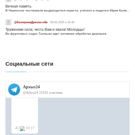
Вечная память
В Черкесске чествовали выдающегося юриста, учёного и педагога Юрия Калмыкова
@ЕкатеринаДумова-о8и
09.02.2025 в 20:45
Труженики села, честь Вам и хвала! Молодцы!
Во фруктовых садах Таллыка идет активная обработка деревьев
Социальные сети