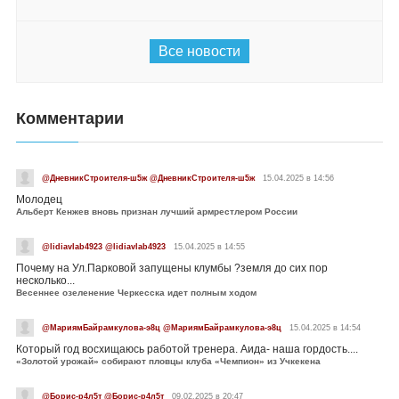
Все новости
Комментарии
@ДневникСтроителя-ш5ж @ДневникСтроителя-ш5ж
15.04.2025 в 14:56
Молодец
Альберт Кенжев вновь признан лучший армрестлером России
@lidiavlab4923 @lidiavlab4923
15.04.2025 в 14:55
Почему на Ул.Парковой запущены клумбы ?земля до сих пор
несколько...
Весеннее озеленение Черкесска идет полным ходом
@МариямБайрамкулова-э8ц @МариямБайрамкулова-э8ц
15.04.2025 в 14:54
Который год восхищаюсь работой тренера. Аида- наша гордость....
«Золотой урожай» собирают пловцы клуба «Чемпион» из Учкекена
@Борис-р4л5т @Борис-р4л5т
09.02.2025 в 20:47