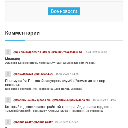
Все новости
Комментарии
@ДневникСтроителя-ш5ж @ДневникСтроителя-ш5ж
15.04.2025 в 14:56
Молодец
Альберт Кенжев вновь признан лучший армрестлером России
@lidiavlab4923 @lidiavlab4923
15.04.2025 в 14:55
Почему на Ул.Парковой запущены клумбы ?земля до сих пор
несколько...
Весеннее озеленение Черкесска идет полным ходом
@МариямБайрамкулова-э8ц @МариямБайрамкулова-э8ц
15.04.2025 в 14:54
Который год восхищаюсь работой тренера. Аида- наша гордость....
«Золотой урожай» собирают пловцы клуба «Чемпион» из Учкекена
@Борис-р4л5т @Борис-р4л5т
09.02.2025 в 20:47