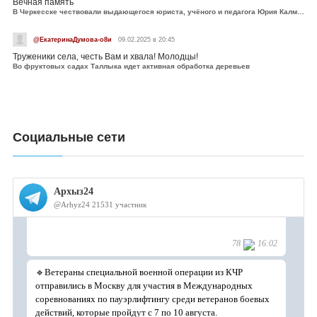
Вечная память
В Черкесске чествовали выдающегося юриста, учёного и педагога Юрия Калмыкова
@ЕкатеринаДумова-о8и
09.02.2025 в 20:45
Труженики села, честь Вам и хвала! Молодцы!
Во фруктовых садах Таллыка идет активная обработка деревьев
Социальные сети