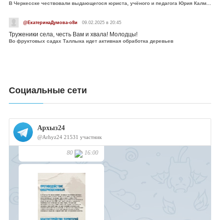
В Черкесске чествовали выдающегося юриста, учёного и педагога Юрия Калмыкова
@ЕкатеринаДумова-о8и
09.02.2025 в 20:45
Труженики села, честь Вам и хвала! Молодцы!
Во фруктовых садах Таллыка идет активная обработка деревьев
Социальные сети