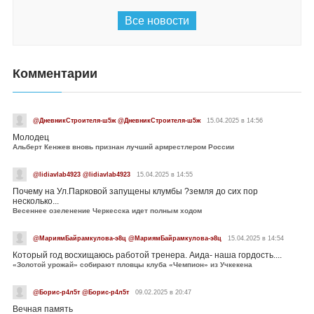
Все новости
Комментарии
@ДневникСтроителя-ш5ж @ДневникСтроителя-ш5ж
15.04.2025 в 14:56
Молодец
Альберт Кенжев вновь признан лучший армрестлером России
@lidiavlab4923 @lidiavlab4923
15.04.2025 в 14:55
Почему на Ул.Парковой запущены клумбы ?земля до сих пор
несколько...
Весеннее озеленение Черкесска идет полным ходом
@МариямБайрамкулова-э8ц @МариямБайрамкулова-э8ц
15.04.2025 в 14:54
Который год восхищаюсь работой тренера. Аида- наша гордость....
«Золотой урожай» собирают пловцы клуба «Чемпион» из Учкекена
@Борис-р4л5т @Борис-р4л5т
09.02.2025 в 20:47
Вечная память