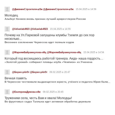
@ДневникСтроителя-ш5ж @ДневникСтроителя-ш5ж
15.04.2025 в 14:56
Молодец
Альберт Кенжев вновь признан лучший армрестлером России
@lidiavlab4923 @lidiavlab4923
15.04.2025 в 14:55
Почему на Ул.Парковой запущены клумбы ?земля до сих пор
несколько...
Весеннее озеленение Черкесска идет полным ходом
@МариямБайрамкулова-э8ц @МариямБайрамкулова-э8ц
15.04.2025 в 14:54
Который год восхищаюсь работой тренера. Аида- наша гордость....
«Золотой урожай» собирают пловцы клуба «Чемпион» из Учкекена
@Борис-р4л5т @Борис-р4л5т
09.02.2025 в 20:47
Вечная память
В Черкесске чествовали выдающегося юриста, учёного и педагога Юрия Калмыкова
@ЕкатеринаДумова-о8и
09.02.2025 в 20:45
Труженики села, честь Вам и хвала! Молодцы!
Во фруктовых садах Таллыка идет активная обработка деревьев