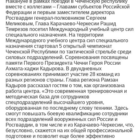
Накануне в рамках поездки в Чеченскую республику
вместе с коллегами – Главами субъектов Российской
Федерации и первым заместителем директора
Росгвардии генерал-полковником Сергеем
Меликовым, Глава Карачаево-Черкесии Рашид
Темрезов посетил Международный учебный центр сил
специального назначения. На территории
Международного учебного центра сил специального
назначения стартовал 5 открытый чемпионат
Чеченской Республики по тактической стрельбе среди
силовых подразделений. Соревнования посвящены
памяти Первого Президента Чечни Героя России
Ахмата-хаджи Кадырова. В двухдневных
соревнованиях принимают участие 28 команд из
разных регионов страны. Глава региона Рамзан
Кадыров рассказал гостям о том, как организована
работа центра. «Это современная тренировочная и
методическая база для сотрудников
спецподразделений высочайшего уровня,
оборудованная по последнему слову техники. Здесь
смогут повышать боевую квалификацию сотрудники
всех подразделений вооруженных сил России и
Росгвардии, в том числе и из Карачаево-Черкесии, что,
безусловно, скажется на их общей профессиональной
подготовке и позволит еще более эффективно