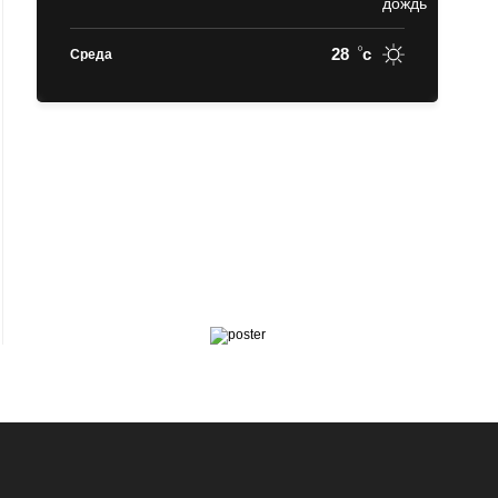
28
c
Среда