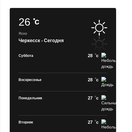
26
c
Ясно
Черкесск - Сегодня
28
c
Суббота
28
c
Воскресенье
27
c
Понедельник
27
c
Вторник