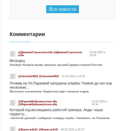
Все новости
Комментарии
@ДневникСтроителя-ш5ж @ДневникСтроителя-
15.04.2025 в
ш5ж
14:56
Молодец
Альберт Кенжев вновь признан лучший армрестлером России
@lidiavlab4923 @lidiavlab4923
15.04.2025 в 14:55
Почему на Ул.Парковой запущены клумбы ?земля до сих пор
несколько...
Весеннее озеленение Черкесска идет полным ходом
@МариямБайрамкулова-э8ц
15.04.2025 в
@МариямБайрамкулова-э8ц
14:54
Который год восхищаюсь работой тренера. Аида- наша
гордость....
«Золотой урожай» собирают пловцы клуба «Чемпион» из Учкекена
@Борис-р4л5т @Борис-р4л5т
09.02.2025 в 20:47