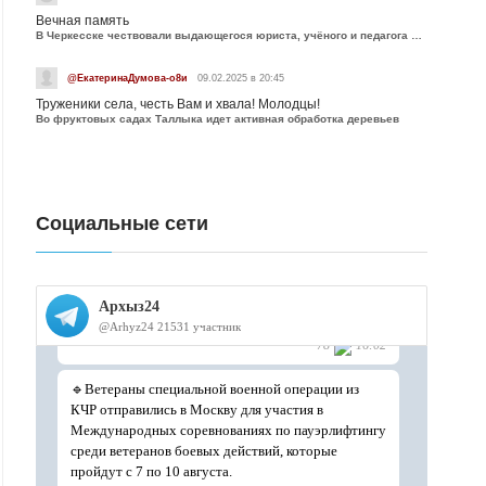
Вечная память
В Черкесске чествовали выдающегося юриста, учёного и педагога Юрия Калмыкова
@ЕкатеринаДумова-о8и
09.02.2025 в 20:45
Труженики села, честь Вам и хвала! Молодцы!
Во фруктовых садах Таллыка идет активная обработка деревьев
Социальные сети