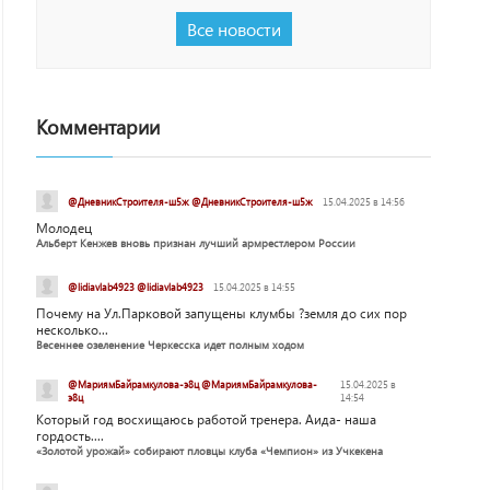
Все новости
Комментарии
@ДневникСтроителя-ш5ж @ДневникСтроителя-ш5ж
15.04.2025 в 14:56
Молодец
Альберт Кенжев вновь признан лучший армрестлером России
@lidiavlab4923 @lidiavlab4923
15.04.2025 в 14:55
Почему на Ул.Парковой запущены клумбы ?земля до сих пор
несколько...
Весеннее озеленение Черкесска идет полным ходом
@МариямБайрамкулова-э8ц @МариямБайрамкулова-
15.04.2025 в
э8ц
14:54
Который год восхищаюсь работой тренера. Аида- наша
гордость....
«Золотой урожай» собирают пловцы клуба «Чемпион» из Учкекена