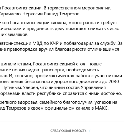
я Госавтоинспекции. В торжественном мероприятии,
 Карачаево-Черкесии Рашид Темрезов.
иков Госавтоинспекции сложна, многогранна и требует
сионализм и преданность делу помогают снижать число
ших земляков.
автоинспекции МВД по КЧР и поблагодарил за службу. За
ние правопорядка вручил благодарности отличившимся
иципалитетами, Госавтоинспекцией стоят новые
витие новых видов транспорта, необходимость
ах. И, конечно, профилактическая работа с участниками
 повышения безопасности дорожного движения до 2030
Путиным. Уверен, что личный состав Управления
органами власти республики справится с ними достойно.
епкого здоровья, семейного благополучия, успехов на
ашид Темрезов в своем официальном канале в МАКС.
СЛЕДУЮЩАЯ НОВОСТЬ