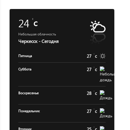
24
c
Небольшая облачность
Черкесск - Сегодня
27
c
Пятница
27
c
Суббота
28
c
Воскресенье
27
c
Понедельник
25
c
Вторник