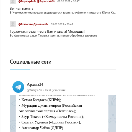
@Борис-р4л5т @Борис-р4л5т
09.02.2025 в 20:47
Вечная память
В Черкесске чествовали выдающегося юриста, учёного и педагога Юрия Калмыкова
@ЕкатеринаДумова-о8и
09.02.2025 в 20:45
Труженики села, честь Вам и хвала! Молодцы!
Во фруктовых садах Таллыка идет активная обработка деревьев
Социальные сети