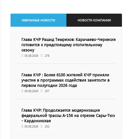
ИЗБРАННЫЕ НОВОСТИ
НОВОСТИ КОМПАНИИ
Глава КЧР Рашид Темрезов: Карачаево-Черкесия
готовится к предстоящему отопительному
сезону
05.08.2026
278
Глава КЧР : Более 6100 жителей КЧР приняли
участие в программах содействия занятости в
первом полугодии 2026 года
05.08.2026
257
Глава КЧР: Продолжается модернизация
федеральной трассы А-156 на отрезке Сары-Тюз
- Кардоникская
05.08.2026
252