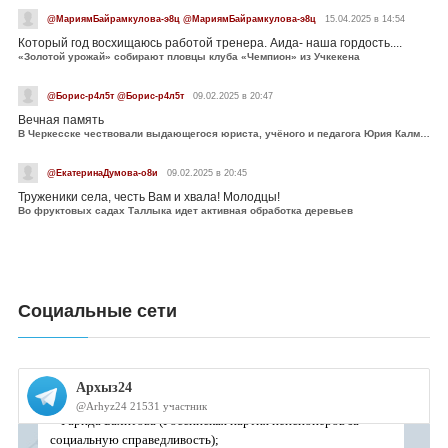
@МариямБайрамкулова-э8ц @МариямБайрамкулова-э8ц
15.04.2025 в 14:54
Который год восхищаюсь работой тренера. Аида- наша гордость....
«Золотой урожай» собирают пловцы клуба «Чемпион» из Учкекена
@Борис-р4л5т @Борис-р4л5т
09.02.2025 в 20:47
Вечная память
В Черкесске чествовали выдающегося юриста, учёного и педагога Юрия Калмыкова
@ЕкатеринаДумова-о8и
09.02.2025 в 20:45
Труженики села, честь Вам и хвала! Молодцы!
Во фруктовых садах Таллыка идет активная обработка деревьев
Социальные сети