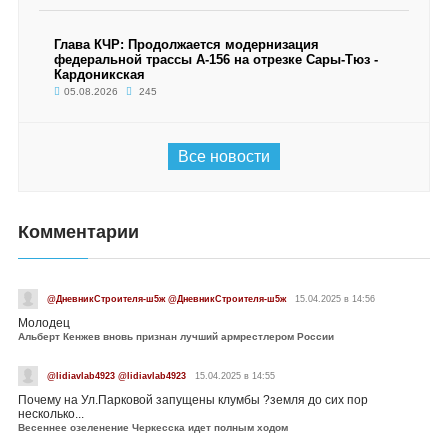
Глава КЧР: Продолжается модернизация
федеральной трассы А-156 на отрезке Сары-Тюз -
Кардоникская
05.08.2026
245
Все новости
Комментарии
@ДневникСтроителя-ш5ж @ДневникСтроителя-ш5ж
15.04.2025 в 14:56
Молодец
Альберт Кенжев вновь признан лучший армрестлером России
@lidiavlab4923 @lidiavlab4923
15.04.2025 в 14:55
Почему на Ул.Парковой запущены клумбы ?земля до сих пор
несколько...
Весеннее озеленение Черкесска идет полным ходом