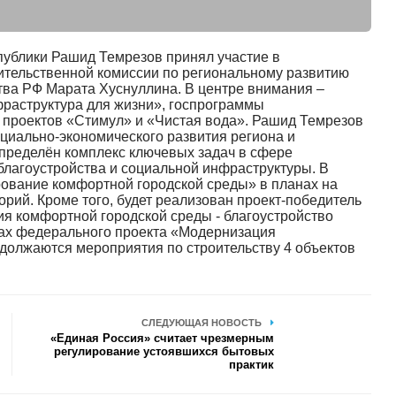
публики Рашид Темрезов принял участие в
ительственной комиссии по региональному развитию
ва РФ Марата Хуснуллина. В центре внимания –
раструктура для жизни», госпрограммы
 проектов «Стимул» и «Чистая вода». Рашид Темрезов
оциально-экономического развития региона и
пределён комплекс ключевых задач в сфере
благоустройства и социальной инфраструктуры. В
рование комфортной городской среды» в планах на
орий. Кроме того, будет реализован проект-победитель
ия комфортной городской среды - благоустройство
ках федерального проекта «Модернизация
должаются мероприятия по строительству 4 объектов
СЛЕДУЮЩАЯ НОВОСТЬ
«Единая Россия» считает чрезмерным
регулирование устоявшихся бытовых
практик