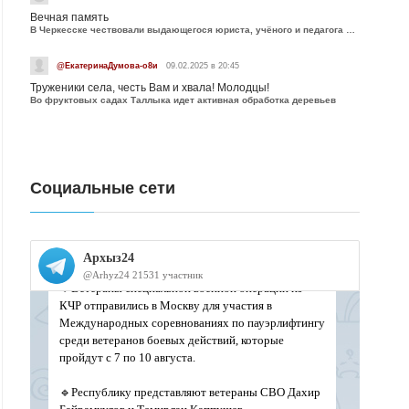
Вечная память
В Черкесске чествовали выдающегося юриста, учёного и педагога Юрия Калмыкова
@ЕкатеринаДумова-о8и
09.02.2025 в 20:45
Труженики села, честь Вам и хвала! Молодцы!
Во фруктовых садах Таллыка идет активная обработка деревьев
Социальные сети