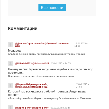
Все новости
Комментарии
@ДневникСтроителя-ш5ж @ДневникСтроителя-
15.04.2025 в
ш5ж
14:56
Молодец
Альберт Кенжев вновь признан лучший армрестлером России
@lidiavlab4923 @lidiavlab4923
15.04.2025 в 14:55
Почему на Ул.Парковой запущены клумбы ?земля до сих пор
несколько...
Весеннее озеленение Черкесска идет полным ходом
@МариямБайрамкулова-э8ц
15.04.2025 в
@МариямБайрамкулова-э8ц
14:54
Который год восхищаюсь работой тренера. Аида- наша
гордость....
«Золотой урожай» собирают пловцы клуба «Чемпион» из Учкекена
@Борис-р4л5т @Борис-р4л5т
09.02.2025 в 20:47