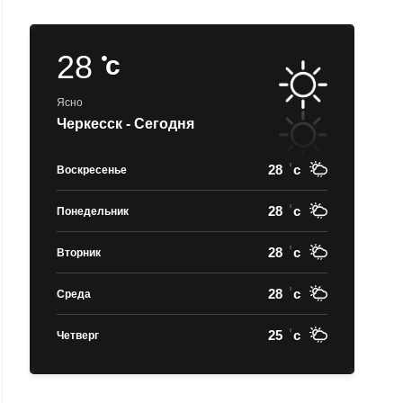
28
c
Ясно
Черкесск - Сегодня
28
c
Воскресенье
28
c
Понедельник
28
c
Вторник
28
c
Среда
25
c
Четверг