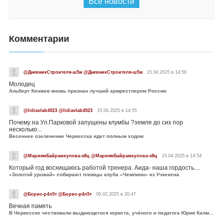
Все новости
Комментарии
@ДневникСтроителя-ш5ж @ДневникСтроителя-ш5ж
15.04.2025 в 14:56
Молодец
Альберт Кенжев вновь признан лучший армрестлером России
@lidiavlab4923 @lidiavlab4923
15.04.2025 в 14:55
Почему на Ул.Парковой запущены клумбы ?земля до сих пор
несколько...
Весеннее озеленение Черкесска идет полным ходом
@МариямБайрамкулова-э8ц @МариямБайрамкулова-э8ц
15.04.2025 в 14:54
Который год восхищаюсь работой тренера. Аида- наша гордость....
«Золотой урожай» собирают пловцы клуба «Чемпион» из Учкекена
@Борис-р4л5т @Борис-р4л5т
09.02.2025 в 20:47
Вечная память
В Черкесске чествовали выдающегося юриста, учёного и педагога Юрия Калмыкова