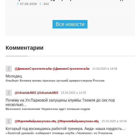
07.08.2026
342
Все новости
Комментарии
@ДневникСтроителя-ш5ж @ДневникСтроителя-ш5ж
15.04.2025 в 14:56
Молодец
Альберт Кенжев вновь признан лучший армрестлером России
@lidiavlab4923 @lidiavlab4923
15.04.2025 в 14:55
Почему на Ул.Парковой запущены клумбы ?земля до сих пор
несколько...
Весеннее озеленение Черкесска идет полным ходом
@МариямБайрамкулова-э8ц @МариямБайрамкулова-э8ц
15.04.2025 в 14:54
Который год восхищаюсь работой тренера. Аида- наша гордость....
«Золотой урожай» собирают пловцы клуба «Чемпион» из Учкекена