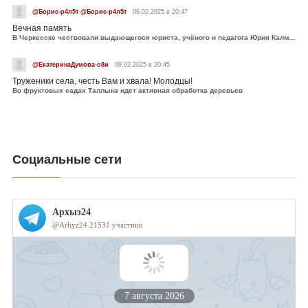
@Борис-р4л5т @Борис-р4л5т
09.02.2025 в 20:47
Вечная память
В Черкесске чествовали выдающегося юриста, учёного и педагога Юрия Калмыкова
@ЕкатеринаДумова-о8и
09.02.2025 в 20:45
Труженики села, честь Вам и хвала! Молодцы!
Во фруктовых садах Таллыка идет активная обработка деревьев
Социальные сети