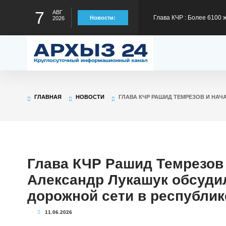
Глава КЧР : Более 6100 
7
АВГ
Новости:
2026
содействия занятости в 
Глава КЧР: Продолжаетс
отрезке Сары-Тюз - Кард
Глава КЧР обратился с п
ГЛАВНАЯ
НОВОСТИ
ГЛАВА КЧР РАШИД ТЕМРЕЗОВ И НА
детского туристского слё
Глава КЧР Рашид Темрез
статус лидера страны в
Глава КЧР Рашид Темрезо
Глава КЧР Рашид Темрезов 
Александр Лукашук обсуди
предстоящему отопител
дорожной сети в республик
11.06.2026