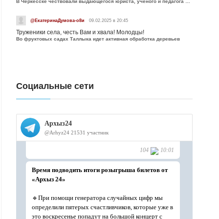
В Черкесске чествовали выдающегося юриста, учёного и педагога Юрия Калмыкова
@ЕкатеринаДумова-о8и
09.02.2025 в 20:45
Труженики села, честь Вам и хвала! Молодцы!
Во фруктовых садах Таллыка идет активная обработка деревьев
Социальные сети