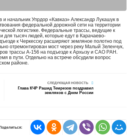
 и начальник Упрдор «Кавказ» Александр Лукашук в
твования федеральной дорожной сети на территории
ческой логистике. Федеральные трассы, ведущие к
 для тысяч людей, которые едут в Карачаево-
одъезде к Черкесску расширяют земляное полотно под
льно отремонтирован мост через реку Малый Зеленчук,
тров трассы А-156 на подъезде к Архызу и САО РАН.
емя в пути. Отдельно на встрече обсудили вопрос
ском районе.
СЛЕДУЮЩАЯ НОВОСТЬ
Глава КЧР Рашид Темрезов поздравил
земляков с Днем России
Поделиться: