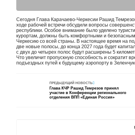
Сегодня Глава Карачаево-Черкесии Рашид Темрезов
ходе рабочей встречи обсудили вопросы совершенс
республики. Особое внимание было уделено туристи
курортам, должны быть комфортными и безопасными
Черкесию со всей страны. В настоящее время на п
две новые полосы, до конца 2027 года будет капита
с двух до четырех полос будут расширены 5 киломе
Что увеличит пропускную способность и сократит вр
подъездных путей к будущему аэропорту в Зеленчук
ПРЕДЫДУЩИЙ НОВОСТЬ
Глава КЧР Рашид Темрезов принял
участие в Конференции регионального
отделения ВПП «Единая Россия»