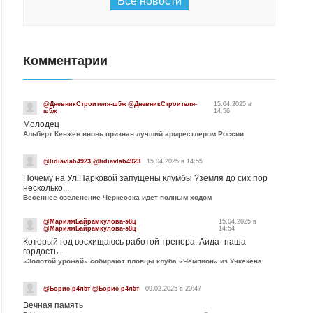
Все новости
Комментарии
@ДневникСтроителя-ш5ж @ДневникСтроителя-
15.04.2025 в
ш5ж
14:56
Молодец
Альберт Кенжев вновь признан лучший армрестлером России
@lidiavlab4923 @lidiavlab4923
15.04.2025 в 14:55
Почему на Ул.Парковой запущены клумбы ?земля до сих пор
несколько...
Весеннее озеленение Черкесска идет полным ходом
@МариямБайрамкулова-э8ц
15.04.2025 в
@МариямБайрамкулова-э8ц
14:54
Который год восхищаюсь работой тренера. Аида- наша
гордость....
«Золотой урожай» собирают пловцы клуба «Чемпион» из Учкекена
@Борис-р4л5т @Борис-р4л5т
09.02.2025 в 20:47
Вечная память