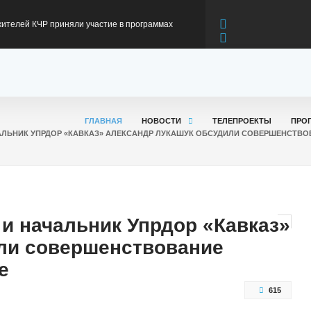
жителей КЧР приняли участие в программах
первом полугодии 2026 года
я модернизация федеральной трассы А-156 на
оникская
риветствием к участникам Всероссийского
ГЛАВНАЯ
НОВОСТИ
ТЕЛЕПРОЕКТЫ
ПРО
ЧАЛЬНИК УПРДОР «КАВКАЗ» АЛЕКСАНДР ЛУКАШУК ОБСУДИЛИ СОВЕРШЕНСТВО
та
ов: Карачаево-Черкесия вновь подтвердила
 производстве минеральной воды
в: Карачаево-Черкесия готовится к
и начальник Упрдор «Кавказ»
ли совершенствование
ьному сезону
е
615