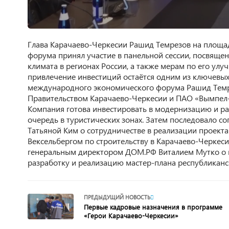
Глава Карачаево-Черкесии Рашид Темрезов на площа
форума принял участие в панельной сессии, посвяще
климата в регионах России, а также мерам по его ул
привлечение инвестиций остаётся одним из ключевых 
международного экономического форума Рашид Темр
Правительством Карачаево-Черкесии и ПАО «Вымпел
Компания готова инвестировать в модернизацию и ра
очередь в туристических зонах. Затем последовало с
Татьяной Ким о сотрудничестве в реализации проекта
Вексельбергом по строительству в Карачаево-Черкеси
генеральным директором ДОМ.РФ Виталием Мутко о к
разработку и реализацию мастер-плана республикан
ПРЕДЫДУЩИЙ НОВОСТЬ
Первые кадровые назначения в программе
«Герои Карачаево-Черкесии»