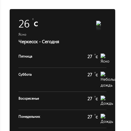
26
c
Ясно
Черкесск - Сегодня
27
c
Пятница
27
c
Суббота
27
c
Воскресенье
27
c
Понедельник