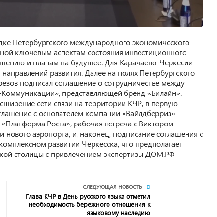
дке Петербургского международного экономического
нной ключевым аспектам состояния инвестиционного
учшению и планам на будущее. Для Карачаево-Черкесии
направлений развития. Далее на полях Петербургского
езов подписал соглашение о сотрудничестве между
-Коммуникации», представляющей бренд «Билайн».
сширение сети связи на территории КЧР, в первую
оглашение с основателем компании «Вайлдберриз»
 «Платформа Роста», рабочая встреча с Виктором
и нового аэропорта, и, наконец, подписание соглашения с
омплексном развитии Черкесска, что предполагает
ской столицы с привлечением экспертизы ДОМ.РФ
СЛЕДУЮЩАЯ НОВОСТЬ
Глава КЧР в День русского языка отметил
необходимость бережного отношения к
языковому наследию