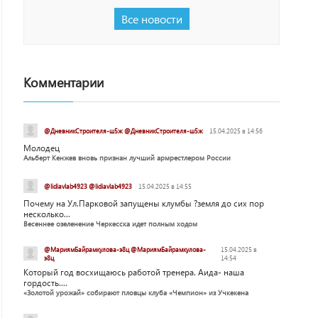
Все новости
Комментарии
@ДневникСтроителя-ш5ж @ДневникСтроителя-ш5ж
15.04.2025 в 14:56
Молодец
Альберт Кенжев вновь признан лучший армрестлером России
@lidiavlab4923 @lidiavlab4923
15.04.2025 в 14:55
Почему на Ул.Парковой запущены клумбы ?земля до сих пор
несколько...
Весеннее озеленение Черкесска идет полным ходом
@МариямБайрамкулова-э8ц @МариямБайрамкулова-
15.04.2025 в
э8ц
14:54
Который год восхищаюсь работой тренера. Аида- наша
гордость....
«Золотой урожай» собирают пловцы клуба «Чемпион» из Учкекена