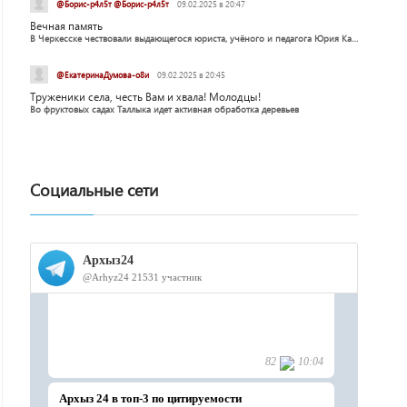
@Борис-р4л5т @Борис-р4л5т
09.02.2025 в 20:47
Вечная память
В Черкесске чествовали выдающегося юриста, учёного и педагога Юрия Калмыкова
@ЕкатеринаДумова-о8и
09.02.2025 в 20:45
Труженики села, честь Вам и хвала! Молодцы!
Во фруктовых садах Таллыка идет активная обработка деревьев
Социальные сети