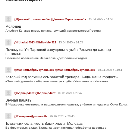
@ДневникСтроителя-ш5ж @ДневникСтроителя-ш5ж
15.04.2025 в 14:56
Молодец
Альберт Кенжев вновь признан лучший армрестлером России
@lidiavlab4923 @lidiavlab4923
15.04.2025 в 14:55
Почему на Ул.Парковой запущены клумбы ?земля до сих пор
несколько...
Весеннее озеленение Черкесска идет полным ходом
@МариямБайрамкулова-э8ц @МариямБайрамкулова-э8ц
15.04.2025 в 14:54
Который год восхищаюсь работой тренера. Аида- наша гордость....
«Золотой урожай» собирают пловцы клуба «Чемпион» из Учкекена
@Борис-р4л5т @Борис-р4л5т
09.02.2025 в 20:47
Вечная память
В Черкесске чествовали выдающегося юриста, учёного и педагога Юрия Калмыкова
@ЕкатеринаДумова-о8и
09.02.2025 в 20:45
Труженики села, честь Вам и хвала! Молодцы!
Во фруктовых садах Таллыка идет активная обработка деревьев