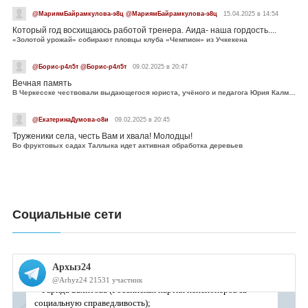
@МариямБайрамкулова-э8ц @МариямБайрамкулова-э8ц
15.04.2025 в 14:54
Который год восхищаюсь работой тренера. Аида- наша гордость....
«Золотой урожай» собирают пловцы клуба «Чемпион» из Учкекена
@Борис-р4л5т @Борис-р4л5т
09.02.2025 в 20:47
Вечная память
В Черкесске чествовали выдающегося юриста, учёного и педагога Юрия Калмыкова
@ЕкатеринаДумова-о8и
09.02.2025 в 20:45
Труженики села, честь Вам и хвала! Молодцы!
Во фруктовых садах Таллыка идет активная обработка деревьев
Социальные сети