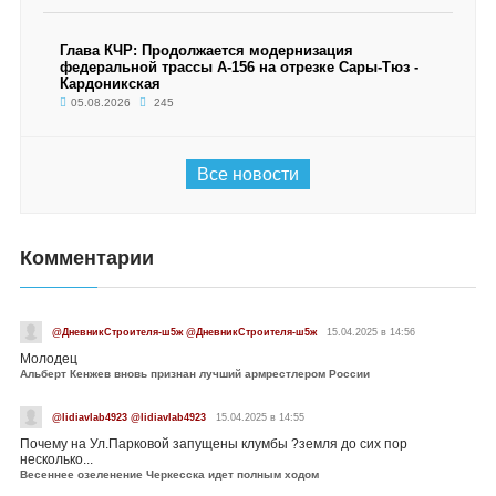
Глава КЧР: Продолжается модернизация
федеральной трассы А-156 на отрезке Сары-Тюз -
Кардоникская
05.08.2026
245
Все новости
Комментарии
@ДневникСтроителя-ш5ж @ДневникСтроителя-ш5ж
15.04.2025 в 14:56
Молодец
Альберт Кенжев вновь признан лучший армрестлером России
@lidiavlab4923 @lidiavlab4923
15.04.2025 в 14:55
Почему на Ул.Парковой запущены клумбы ?земля до сих пор
несколько...
Весеннее озеленение Черкесска идет полным ходом