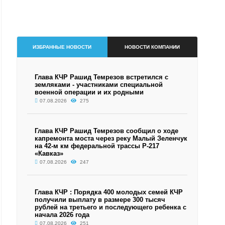
ИЗБРАННЫЕ НОВОСТИ
НОВОСТИ КОМПАНИИ
Глава КЧР Рашид Темрезов встретился с
земляками - участниками специальной
военной операции и их родными
07.08.2026
275
Глава КЧР Рашид Темрезов сообщил о ходе
капремонта моста через реку Малый Зеленчук
на 42-м км федеральной трассы Р-217
«Кавказ»
07.08.2026
247
Глава КЧР : Порядка 400 молодых семей КЧР
получили выплату в размере 300 тысяч
рублей на третьего и последующего ребенка с
начала 2026 года
07.08.2026
251