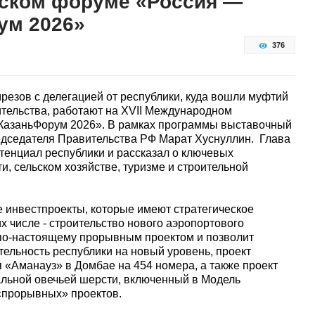
ском форуме «Россия —
ум 2026»
376
езов с делегацией от республики, куда вошли муфтий
тельства, работают на XVII Международном
КазаньФорум 2026». В рамках программы выставочный
едседателя Правительства РФ Марат Хуснуллин. Глава
енциал республики и рассказал о ключевых
, сельском хозяйстве, туризме и строительной
 инвестпроекты, которые имеют стратегическое
х числе - строительство нового аэропортового
 по-настоящему прорывным проектом и позволит
ельность республики на новый уровень, проект
я «Аманауз» в Домбае на 454 номера, а также проект
альной овечьей шерсти, включенный в Модель
 «прорывных» проектов.