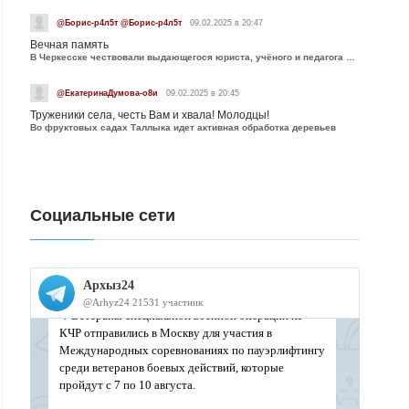
@Борис-р4л5т @Борис-р4л5т
09.02.2025 в 20:47
Вечная память
В Черкесске чествовали выдающегося юриста, учёного и педагога Юрия Калмыкова
@ЕкатеринаДумова-о8и
09.02.2025 в 20:45
Труженики села, честь Вам и хвала! Молодцы!
Во фруктовых садах Таллыка идет активная обработка деревьев
Социальные сети