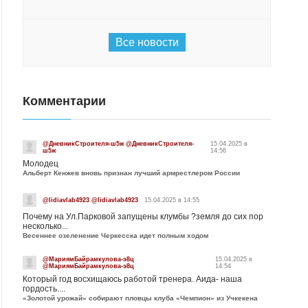
Все новости
Комментарии
@ДневникСтроителя-ш5ж @ДневникСтроителя-
15.04.2025 в
ш5ж
14:56
Молодец
Альберт Кенжев вновь признан лучший армрестлером России
@lidiavlab4923 @lidiavlab4923
15.04.2025 в 14:55
Почему на Ул.Парковой запущены клумбы ?земля до сих пор
несколько...
Весеннее озеленение Черкесска идет полным ходом
@МариямБайрамкулова-э8ц
15.04.2025 в
@МариямБайрамкулова-э8ц
14:54
Который год восхищаюсь работой тренера. Аида- наша
гордость....
«Золотой урожай» собирают пловцы клуба «Чемпион» из Учкекена