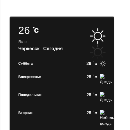
26
c
Ясно
Черкесск - Сегодня
28
c
Суббота
28
c
Воскресенье
28
c
Понедельник
28
c
Вторник