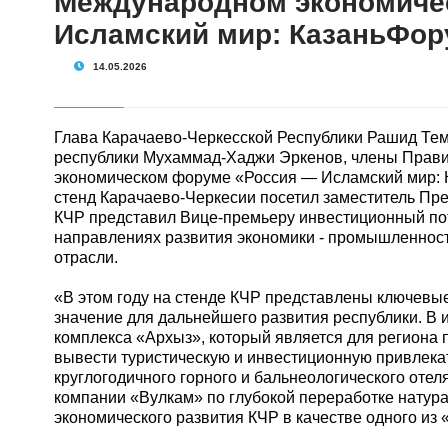
Международном экономиче
Исламский мир: КазаньФор
14.05.2026
Глава Карачаево-Черкесской Республики Рашид Темр
республики Мухаммад-Хаджи Эркенов, члены Прави
экономическом форуме «Россия — Исламский мир: 
стенд Карачаево-Черкесии посетил заместитель Пр
КЧР представил Вице-премьеру инвестиционный пот
направлениях развития экономики - промышленности
отрасли.
«В этом году на стенде КЧР представлены ключевые
значение для дальнейшего развития республики. В и
комплекса «Архыз», который является для региона
вывести туристическую и инвестиционную привлекат
круглогодичного горного и бальнеологического отел
компании «Вулкам» по глубокой переработке натур
экономического развития КЧР в качестве одного из