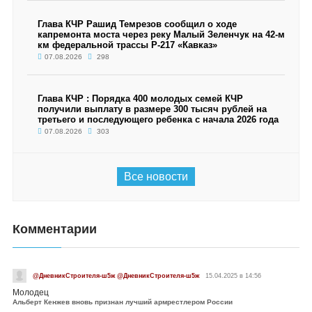
Глава КЧР Рашид Темрезов сообщил о ходе
капремонта моста через реку Малый Зеленчук на 42-м
км федеральной трассы Р-217 «Кавказ»
07.08.2026
298
Глава КЧР : Порядка 400 молодых семей КЧР
получили выплату в размере 300 тысяч рублей на
третьего и последующего ребенка с начала 2026 года
07.08.2026
303
Все новости
Комментарии
@ДневникСтроителя-ш5ж @ДневникСтроителя-ш5ж
15.04.2025 в 14:56
Молодец
Альберт Кенжев вновь признан лучший армрестлером России