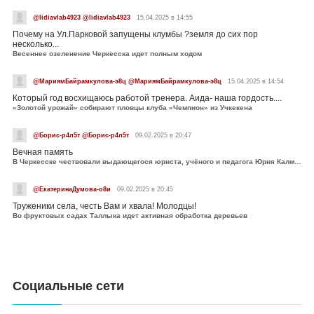
@lidiavlab4923 @lidiavlab4923
15.04.2025 в 14:55
Почему на Ул.Парковой запущены клумбы ?земля до сих пор
несколько...
Весеннее озеленение Черкесска идет полным ходом
@МариямБайрамкулова-э8ц @МариямБайрамкулова-э8ц
15.04.2025 в 14:54
Который год восхищаюсь работой тренера. Аида- наша гордость....
«Золотой урожай» собирают пловцы клуба «Чемпион» из Учкекена
@Борис-р4л5т @Борис-р4л5т
09.02.2025 в 20:47
Вечная память
В Черкесске чествовали выдающегося юриста, учёного и педагога Юрия Калмыкова
@ЕкатеринаДумова-о8и
09.02.2025 в 20:45
Труженики села, честь Вам и хвала! Молодцы!
Во фруктовых садах Таллыка идет активная обработка деревьев
Социальные сети