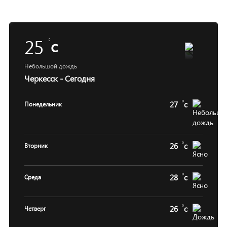
25
c
Небольшой дождь
Черкесск - Сегодня
27
c
Понедельник
26
c
Вторник
28
c
Среда
26
c
Четверг