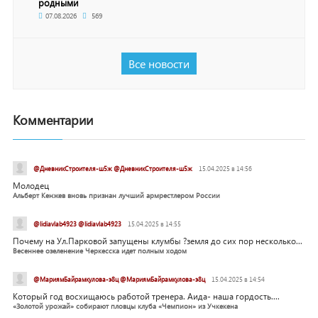
родными
07.08.2026
569
Все новости
Комментарии
@ДневникСтроителя-ш5ж @ДневникСтроителя-ш5ж
15.04.2025 в 14:56
Молодец
Альберт Кенжев вновь признан лучший армрестлером России
@lidiavlab4923 @lidiavlab4923
15.04.2025 в 14:55
Почему на Ул.Парковой запущены клумбы ?земля до сих пор несколько...
Весеннее озеленение Черкесска идет полным ходом
@МариямБайрамкулова-э8ц @МариямБайрамкулова-э8ц
15.04.2025 в 14:54
Который год восхищаюсь работой тренера. Аида- наша гордость....
«Золотой урожай» собирают пловцы клуба «Чемпион» из Учкекена