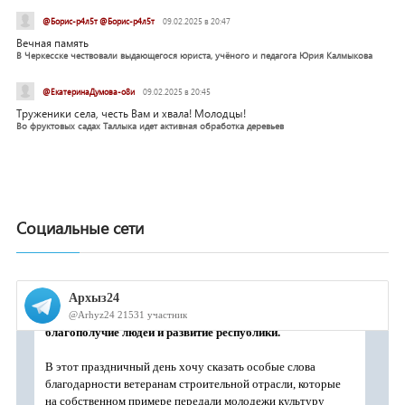
@Борис-р4л5т @Борис-р4л5т
09.02.2025 в 20:47
Вечная память
В Черкесске чествовали выдающегося юриста, учёного и педагога Юрия Калмыкова
@ЕкатеринаДумова-о8и
09.02.2025 в 20:45
Труженики села, честь Вам и хвала! Молодцы!
Во фруктовых садах Таллыка идет активная обработка деревьев
Социальные сети