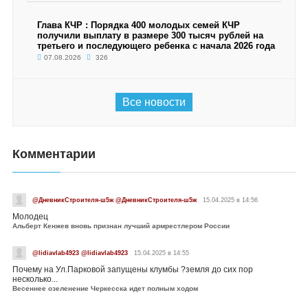
Глава КЧР : Порядка 400 молодых семей КЧР
получили выплату в размере 300 тысяч рублей на
третьего и последующего ребенка с начала 2026 года
07.08.2026
326
Все новости
Комментарии
@ДневникСтроителя-ш5ж @ДневникСтроителя-ш5ж
15.04.2025 в 14:56
Молодец
Альберт Кенжев вновь признан лучший армрестлером России
@lidiavlab4923 @lidiavlab4923
15.04.2025 в 14:55
Почему на Ул.Парковой запущены клумбы ?земля до сих пор
несколько...
Весеннее озеленение Черкесска идет полным ходом