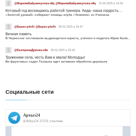
@МариямБайрамкулова-э8ц @МариямБайрамкулова-э8ц
15.04.2025 в 14:54
Который год восхищаюсь работой тренера. Аида- наша гордость....
«Золотой урожай» собирают пловцы клуба «Чемпион» из Учкекена
@Борис-р4л5т @Борис-р4л5т
09.02.2025 в 20:47
Вечная память
В Черкесске чествовали выдающегося юриста, учёного и педагога Юрия Калмыкова
@ЕкатеринаДумова-о8и
09.02.2025 в 20:45
Труженики села, честь Вам и хвала! Молодцы!
Во фруктовых садах Таллыка идет активная обработка деревьев
Социальные сети