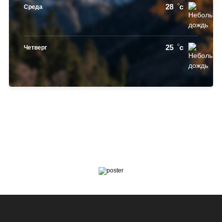
28
c
Среда
25
c
Четверг