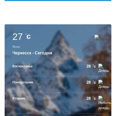
27
c
Ясно
Черкесск - Сегодня
28
c
Воскресенье
28
c
Понедельник
28
c
Вторник