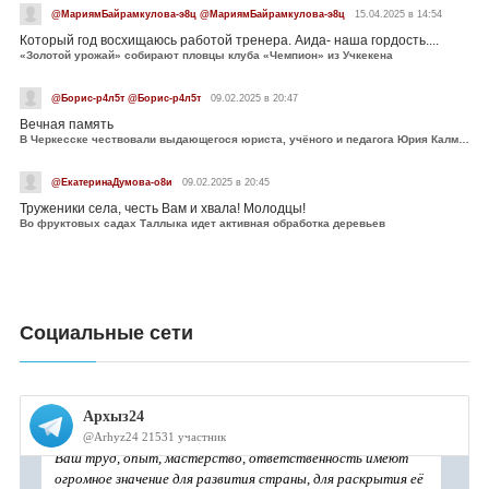
@МариямБайрамкулова-э8ц @МариямБайрамкулова-э8ц
15.04.2025 в 14:54
Который год восхищаюсь работой тренера. Аида- наша гордость....
«Золотой урожай» собирают пловцы клуба «Чемпион» из Учкекена
@Борис-р4л5т @Борис-р4л5т
09.02.2025 в 20:47
Вечная память
В Черкесске чествовали выдающегося юриста, учёного и педагога Юрия Калмыкова
@ЕкатеринаДумова-о8и
09.02.2025 в 20:45
Труженики села, честь Вам и хвала! Молодцы!
Во фруктовых садах Таллыка идет активная обработка деревьев
Социальные сети