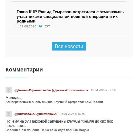
Глава КЧР Рашид Темрезов встретился с земляками -
участниками специальной военной операции и их
родными
07.08.2026
557
Все новости
Комментарии
@ДневникСтроителя-ш5ж @ДневникСтроителя-ш5ж
15.04.2025 в 14:56
Молодец
Альберт Кенжев вновь признан лучший армрестлером России
@lidiavlab4923 @lidiavlab4923
15.04.2025 в 14:55
Почему на Ул.Парковой запущены клумбы ?земля до сих пор
несколько...
Весеннее озеленение Черкесска идет полным ходом