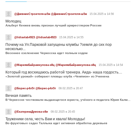
@ДневникСтроителя-ш5ж @ДневникСтроителя-ш5ж
15.04.2025 в 14:56
Молодец
Альберт Кенжев вновь признан лучший армрестлером России
@lidiavlab4923 @lidiavlab4923
15.04.2025 в 14:55
Почему на Ул.Парковой запущены клумбы ?земля до сих пор
несколько...
Весеннее озеленение Черкесска идет полным ходом
@МариямБайрамкулова-э8ц @МариямБайрамкулова-э8ц
15.04.2025 в 14:54
Который год восхищаюсь работой тренера. Аида- наша гордость....
«Золотой урожай» собирают пловцы клуба «Чемпион» из Учкекена
@Борис-р4л5т @Борис-р4л5т
09.02.2025 в 20:47
Вечная память
В Черкесске чествовали выдающегося юриста, учёного и педагога Юрия Калмыкова
@ЕкатеринаДумова-о8и
09.02.2025 в 20:45
Труженики села, честь Вам и хвала! Молодцы!
Во фруктовых садах Таллыка идет активная обработка деревьев