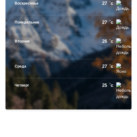
27
c
Воскресенье
27
c
Понедельник
26
c
Вторник
27
c
Среда
25
c
Четверг